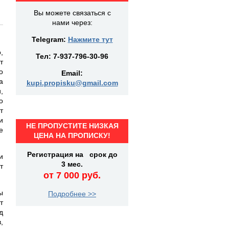
Вы можете связаться с
нами через:
Telegram:
Нажмите тут
,
Тел:
7-937-796-30-96
т
о
Email:
а
kupi.propisku@gmail.com
,
о
т
и
НЕ ПРОПУСТИТЕ НИЗКАЯ
е
ЦЕНА НА ПРОПИСКУ!
Регистрация на срок до
и
3 мес.
т
от 7 000 руб.
ы
Подробнее >>
т
д
,