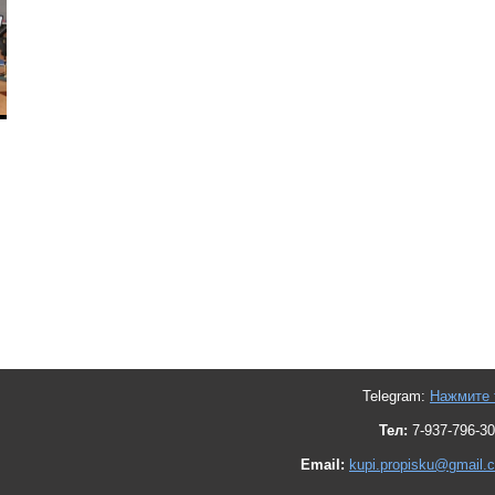
Telegram:
Нажмите 
Тел:
7-937-796-30
Email:
kupi.propisku@gmail.