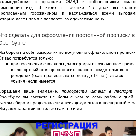
взаимодействие с органами ОМВД и собственником жилог
помещения итд. В итоге, в течение 4-7 дней вы станет
прописанным горожанином и наслаждаться всеми выгодам
которые дает штамп в паспорте, за адекватную цену.
Что сделать для оформления постоянной прописки в
Оренбурге
Мы берем на себя заморочки по получению официальной прописки
От вас потребуется только:
при посещении с владельцем квартиры в назначенное время
в паспортный стол предоставить паспорт, свидетельство о
рождении (если прописываются дети до 14 лет), листок
убытия (если имеется)
Обращаем ваше внимание,
приобрести штамп в паспорт 
Оренбурге
вы сможете не больше чем за семь рабочих дней 
учетом сбора и предоставления всех документов в паспортный стол
Мы даем гарантии не только вам, но и им!