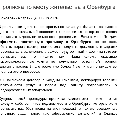
Прописка по месту жительства в Оренбурге
Обновление страницы: 05.08.2026
В реальности сделать все правильно зачастую бывает невозможно
достаточно сказать об опасениях хозяев жилья, которые не спеша
прописывать дополнительно посторонних лиц. Если вам необходим
оформить постоянную прописку в Оренбурге
, но не охот
обивать пороги паспортного стола, получать документы и справки
переписывать заявления, а самое трудное - найти хозяина готовог
прописать вас, то пишите нам! Наша фирма оказывае
высококачественные услуги по получению постоянной прописк
(штамп в паспорт) на отрезке уже более 4 лет и мы понимаем вс
нюансы этого процесса.
Мы заключаем договор с каждым клиентом, декларируя гаранти
легитимности услуг и берем под защиту потребителей о
недобросовестных владельцев .
Сущность этой процедуры прописки заключается в том, что м
находим собственников недвижимости в Оренбурге, которые хотя
прописать вас (без права на жилплощадь), а так же решаем ря
попутных задач таких как: оформление заявлений и бланков